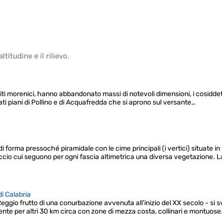
altitudine
e il
rilievo
.
epositi morenici, hanno abbandonato massi di notevoli dimensioni, i cosiddett
ati piani di Pollino e di Acquafredda che si aprono sul versante…
 forma pressoché piramidale con le cime principali (i vertici) situate i
iccio cui seguono per ogni fascia altimetrica una diversa vegetazione.
i Calabria
eggio frutto di una conurbazione avvenuta all'inizio del XX secolo - si s
te per altri 30 km circa con zone di mezza costa, collinari e montuose