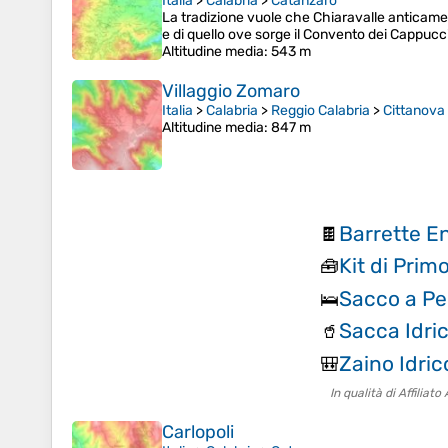
Italia
>
Calabria
>
Catanzaro
La tradizione vuole che Chiaravalle anticament
e di quello ove sorge il Convento dei Cappucc
Altitudine media
: 543 m
Villaggio Zomaro
Italia
>
Calabria
>
Reggio Calabria
>
Cittanova
Altitudine media
: 847 m
Barrette E
🍫
Kit di Prim
🧰
Sacco a Pe
🛌
Sacca Idri
🥤
Zaino Idri
🎒
In qualità di Affilia
Carlopoli