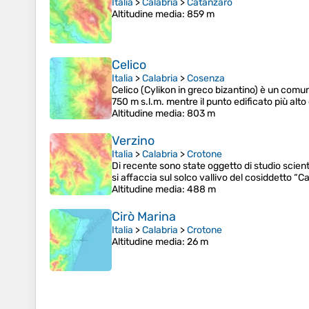
Italia
>
Calabria
>
Catanzaro
Altitudine media
: 859 m
Celico
Italia
>
Calabria
>
Cosenza
Celico (Cylikon in greco bizantino) è un comune
750 m s.l.m. mentre il punto edificato più alto
Altitudine media
: 803 m
Verzino
Italia
>
Calabria
>
Crotone
Di recente sono state oggetto di studio scientif
si affaccia sul solco vallivo del cosiddetto “C
Altitudine media
: 488 m
Cirò Marina
Italia
>
Calabria
>
Crotone
Altitudine media
: 26 m