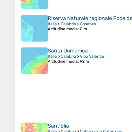
Riserva Naturale regionale Foce de
Italia
>
Calabria
>
Cosenza
Altitudine media
: 0 m
Santa Domenica
Italia
>
Calabria
>
Vibo Valentia
Altitudine media
: 92 m
Sant'Elia
Italia
>
Calabria
>
Catanzaro
>
Catanzaro