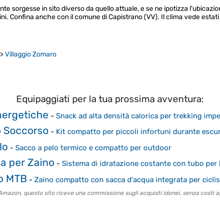
e sorgesse in sito diverso da quello attuale, e se ne ipotizza l'ubicazio
ini. Confina anche con il comune di Capistrano (VV). Il clima vede estat
>
Villaggio Zomaro
Equipaggiati per la tua prossima avventura:
nergetiche
-
Snack ad alta densità calorica per trekking impe
o Soccorso
-
Kit compatto per piccoli infortuni durante escu
lo
-
Sacco a pelo termico e compatto per outdoor
ca per Zaino
-
Sistema di idratazione costante con tubo per
co MTB
-
Zaino compatto con sacca d'acqua integrata per ciclis
to Amazon, questo sito riceve una commissione sugli acquisti idonei, senza costi ag