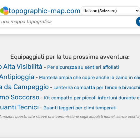
topographic-map.com
Equipaggiati per la tua prossima avventura:
Alta Visibilità
-
Per sicurezza su sentieri affollati
Antipioggia
-
Mantella ampia che copre anche lo zaino in ca
a da Campeggio
-
Lanterna compatta per tende e bivacch
rimo Soccorso
-
Kit compatto per piccoli infortuni durante e
anti Tecnici
-
Guanti leggeri per climi temperati
to Amazon, questo sito riceve una commissione sugli acquisti idonei, senza costi ag