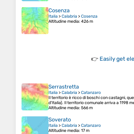
Cosenza
Italia
>
Calabria
>
Cosenza
Altitudine media
: 426 m
👉
Easily
get el
Serrastretta
Italia
>
Calabria
>
Catanzaro
Il territorio è ricco di boschi con castagni, quer
d'Italia). Il territorio comunale arriva a 1198 
Altitudine media
: 566 m
Soverato
Italia
>
Calabria
>
Catanzaro
Altitudine media
: 17 m