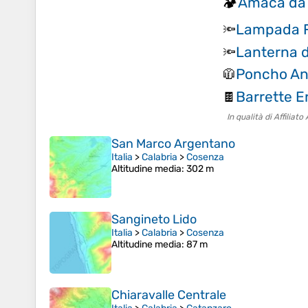
Amaca da
🏕️
Lampada F
🔦
Lanterna 
🔦
Poncho An
🧥
Barrette E
🍫
In qualità di Affilia
San Marco Argentano
Italia
>
Calabria
>
Cosenza
Altitudine media
: 302 m
Sangineto Lido
Italia
>
Calabria
>
Cosenza
Altitudine media
: 87 m
Chiaravalle Centrale