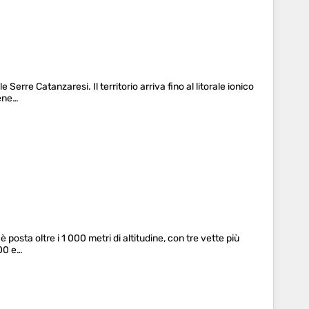
Serre Catanzaresi. Il territorio arriva fino al litorale ionico
tene…
 posta oltre i 1 000 metri di altitudine, con tre vette più
400 e…