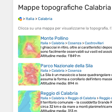
Mappe topografiche
Calabria
>
Italia
>
Calabria
Clicca su una
mappa
per visualizzarne la
topografia
, l'
Monte Pollino
Italia
>
Calabria
>
Cosenza
>
Castrovillari
I ghiacciai in ritiro, oltre ai caratteristici d
sono facilmente osservabili sui vasti ed assol
Altitudine media
: 1’849 m
Parco Nazionale della Sila
Italia
>
Calabria
>
Cosenza
La Sila è un massiccio a base quadrangolare di
assuma la forma a corollario dell'intero mass
Altitudine media
: 894 m
Reggio di Calabria
Italia
>
Calabria
>
Reggio di Calabria
>
Reggio d
Il territorio comunale - la cosiddetta Grande R
circa 32 km e da mare a monti planimetricamen
Altitudine media
: 313 m