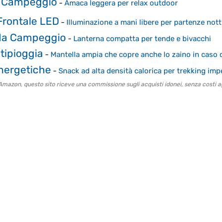
 Campeggio
-
Amaca leggera per relax outdoor
rontale LED
-
Illuminazione a mani libere per partenze no
da Campeggio
-
Lanterna compatta per tende e bivacchi
tipioggia
-
Mantella ampia che copre anche lo zaino in caso 
nergetiche
-
Snack ad alta densità calorica per trekking imp
to Amazon, questo sito riceve una commissione sugli acquisti idonei, senza costi ag