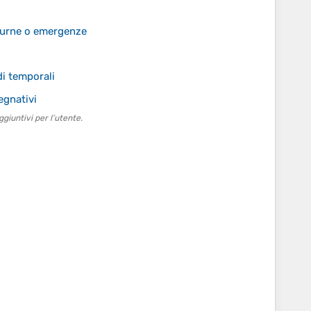
tturne o emergenze
di temporali
egnativi
giuntivi per l’utente.