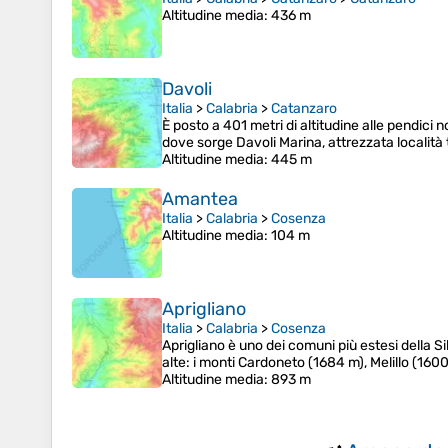
Altitudine media
: 436 m
Davoli
Italia
>
Calabria
>
Catanzaro
È posto a 401 metri di altitudine alle pendici n
dove sorge Davoli Marina, attrezzata località
Altitudine media
: 445 m
Amantea
Italia
>
Calabria
>
Cosenza
Altitudine media
: 104 m
Aprigliano
Italia
>
Calabria
>
Cosenza
Aprigliano è uno dei comuni più estesi della Sil
alte: i monti Cardoneto (1684 m), Melillo (16
Altitudine media
: 893 m