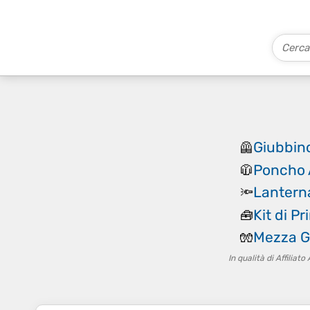
Giubbino 
🦺
Poncho 
🧥
Lantern
🔦
Kit di P
🧰
Mezza Gu
🧤
In qualità di Affilia