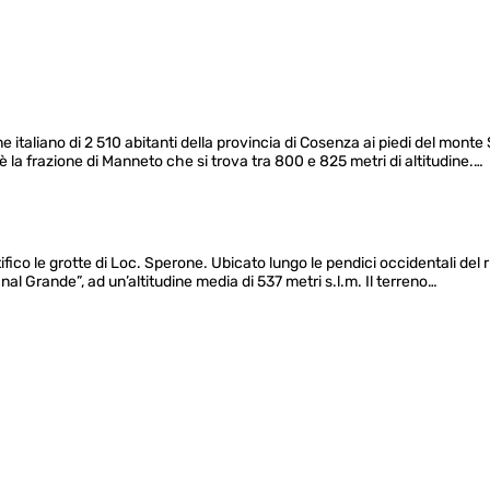
 italiano di 2 510 abitanti della provincia di Cosenza ai piedi del monte Se
 è la frazione di Manneto che si trova tra 800 e 825 metri di altitudine.…
ico le grotte di Loc. Sperone. Ubicato lungo le pendici occidentali del rili
anal Grande”, ad un’altitudine media di 537 metri s.l.m. Il terreno…