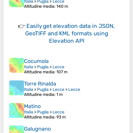
Italia
>
Puglia
>
Lecce
Altitudine media
: 140 m
👉
Easily
get elevation data in JSON,
GeoTIFF and KML formats
using
Elevation API
Cocumola
Italia
>
Puglia
>
Lecce
Altitudine media
: 107 m
Torre Rinalda
Italia
>
Puglia
>
Lecce
>
Lecce
Altitudine media
: 1 m
Matino
Italia
>
Puglia
>
Lecce
Altitudine media
: 93 m
Galugnano