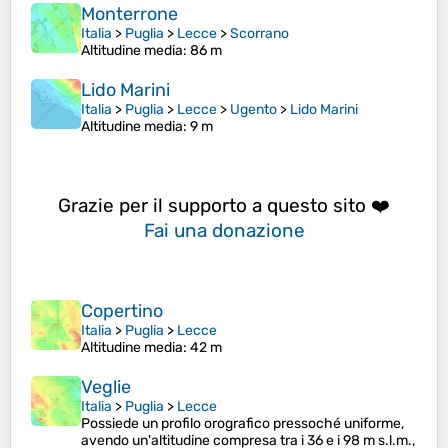
Monterrone
Italia
>
Puglia
>
Lecce
>
Scorrano
Altitudine media
: 86 m
Lido Marini
Italia
>
Puglia
>
Lecce
>
Ugento
>
Lido Marini
Altitudine media
: 9 m
Grazie per il supporto a questo sito ❤️
Fai una donazione
Copertino
Italia
>
Puglia
>
Lecce
Altitudine media
: 42 m
Veglie
Italia
>
Puglia
>
Lecce
Possiede un profilo orografico pressoché uniforme,
avendo un'altitudine compresa tra i 36 e i 98 m s.l.m.,