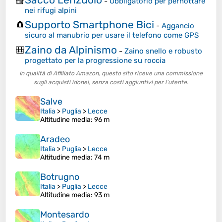
🧺
-
Obbligatorio per pernottare
nei rifugi alpini
Supporto Smartphone Bici
🧲
-
Aggancio
sicuro al manubrio per usare il telefono come GPS
Zaino da Alpinismo
🎒
-
Zaino snello e robusto
progettato per la progressione su roccia
In qualità di Affiliato Amazon, questo sito riceve una commissione
sugli acquisti idonei, senza costi aggiuntivi per l’utente.
Salve
Italia
>
Puglia
>
Lecce
Altitudine media
: 96 m
Aradeo
Italia
>
Puglia
>
Lecce
Altitudine media
: 74 m
Botrugno
Italia
>
Puglia
>
Lecce
Altitudine media
: 93 m
Montesardo