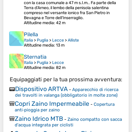
con la casa comunale a 47 m s.l.m.. Fa parte della
Terra d'Arneo, il lembo della penisola salentina
compreso nel versante ionico fra San Pietro in
Bevagna e Torre dell'Inserraglio.
Altitudine media
: 42 m
Pilella
Italia
>
Puglia
>
Lecce
>
Alliste
Altitudine media
: 13 m
Sternatia
Italia
>
Puglia
>
Lecce
Altitudine media
: 82 m
Equipaggiati per la tua prossima avventura:
Dispositivo ARTVA
📟
-
Apparecchio di ricerca
dei travolti in valanga (obbligatorio in molte zone)
Copri Zaino Impermeabile
🎒
-
Copertura
anti‑pioggia per zaino
Zaino Idrico MTB
🎒
-
Zaino compatto con sacca
d'acqua integrata per ciclisti