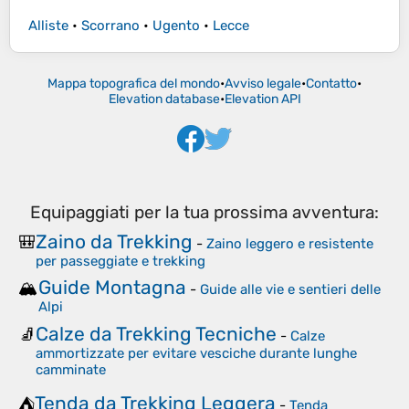
Alliste
•
Scorrano
•
Ugento
•
Lecce
Mappa topografica del mondo
•
Avviso legale
•
Contatto
•
Elevation database
•
Elevation API
Equipaggiati per la tua prossima avventura:
Zaino da Trekking
🎒
-
Zaino leggero e resistente
per passeggiate e trekking
Guide Montagna
🏔️
-
Guide alle vie e sentieri delle
Alpi
Calze da Trekking Tecniche
🧦
-
Calze
ammortizzate per evitare vesciche durante lunghe
camminate
Tenda da Trekking Leggera
⛺
-
Tenda