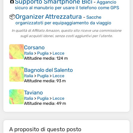
Supporto Smartphone Bici
🧲
-
Aggancio
sicuro al manubrio per usare il telefono come GPS
Organizer Attrezzatura
📦
-
Sacche
organizzatoti per equipaggiamento da viaggio
In qualità di Affiliato Amazon, questo sito riceve una commissione
sugli acquisti idonei, senza costi aggiuntivi per l’utente.
Corsano
Italia
>
Puglia
>
Lecce
Altitudine media
: 124 m
Bagnolo del Salento
Italia
>
Puglia
>
Lecce
Altitudine media
: 93 m
Taviano
Italia
>
Puglia
>
Lecce
Altitudine media
: 49 m
A proposito di questo posto