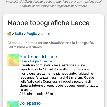
In qualità di Affiliato Amazon, questo sito riceve una commissione sugli
acquisti idonei, senza costi aggiuntivi per l’utente.
Mappe topografiche
Lecce
>
Italia
>
Puglia
>
Lecce
Clicca su una
mappa
per visualizzarne la
topografia
,
l'
altitudine
e il
rilievo
.
Monteroni di Lecce
Italia
>
Puglia
>
Lecce
Il territorio comunale, che si estende su una
superficie di 16,49 km², è caratterizzato da una
morfologia prettamente pianeggiante; l'altitudine
raggiunge l'altezza massima di 48 m s.l.m. Ricade
nella Valle della Cupa, ossia in quella porzione di
pianura, intorno al capoluogo leccese, caratterizzata
da una…
Altitudine media
: 39 m
Collepasso