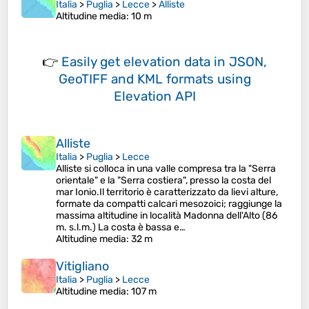
Italia
>
Puglia
>
Lecce
>
Alliste
Altitudine media
: 10 m
👉
Easily
get elevation data in JSON,
GeoTIFF and KML formats
using
Elevation API
Alliste
Italia
>
Puglia
>
Lecce
Alliste si colloca in una valle compresa tra la "Serra
orientale" e la "Serra costiera", presso la costa del
mar Ionio.Il territorio è caratterizzato da lievi alture,
formate da compatti calcari mesozoici; raggiunge la
massima altitudine in località Madonna dell'Alto (86
m. s.l.m.) La costa è bassa e…
Altitudine media
: 32 m
Vitigliano
Italia
>
Puglia
>
Lecce
Altitudine media
: 107 m