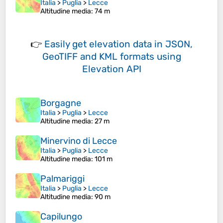
Italia
>
Puglia
>
Lecce
Altitudine media
: 74 m
👉
Easily
get elevation data in JSON,
GeoTIFF and KML formats
using
Elevation API
Borgagne
Italia
>
Puglia
>
Lecce
Altitudine media
: 27 m
Minervino di Lecce
Italia
>
Puglia
>
Lecce
Altitudine media
: 101 m
Palmariggi
Italia
>
Puglia
>
Lecce
Altitudine media
: 90 m
Capilungo