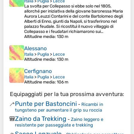
Italia
>
Puglia
>
Lecce
La svolta per Collepasso si ebbe solo nel 1805,
allorché per iniziativa della giovane baronessa Maria
Aurora Leuzzi Contarini e del conte Bartolomeo degli
Alberti di Enno, giunti da Napoli, si trasferirono nel
palazzo feudale. Si ricostituì il nuovo villaggio di
Collepasso e i feudatari richiamarono sui…
Altitudine media
: 130 m
Alessano
Italia
>
Puglia
>
Lecce
Altitudine media
: 130 m
Cerfignano
Italia
>
Puglia
>
Lecce
Altitudine media
: 106 m
Equipaggiati per la tua prossima avventura:
Punte per Bastoncini
🦯
-
Ricambi in
tungsteno per aumentare il grip su roccia
Zaino da Trekking
🎒
-
Zaino leggero e
resistente per passeggiate e trekking
Sacco Lenzuolo