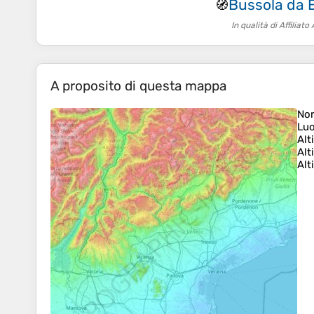
Bussola da 
🧭
In qualità di Affilia
A proposito di questa mappa
No
Lu
Alt
Alt
Alt