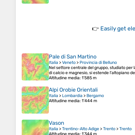
👉
Easily
get el
Pale di San Martino
Italia
>
Veneto
>
Provincia di Belluno
Nel settore centrale del gruppo, studiato pe
di calcio e magnesio, si estende l'altopiano d
Altitudine media
: 1’585 m
Alpi Orobie Orientali
Italia
>
Lombardia
>
Bergamo
Altitudine media
: 1’444 m
Vason
Italia
>
Trentino-Alto Adige
>
Trento
>
Trento
Altitudine media
: 1’344 m