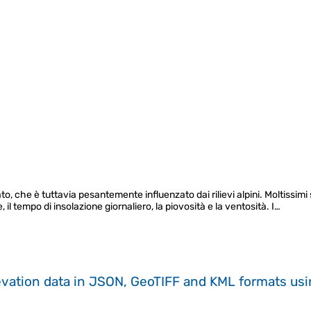
, che è tuttavia pesantemente influenzato dai rilievi alpini. Moltissimi so
ine, il tempo di insolazione giornaliero, la piovosità e la ventosità. I…
evation data in JSON, GeoTIFF and KML formats
us