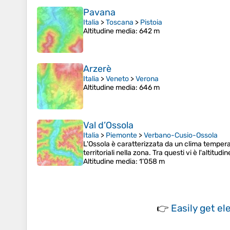
Pavana
Italia
>
Toscana
>
Pistoia
Altitudine media
: 642 m
Arzerè
Italia
>
Veneto
>
Verona
Altitudine media
: 646 m
Val d’Ossola
Italia
>
Piemonte
>
Verbano-Cusio-Ossola
L'Ossola è caratterizzata da un clima temperato
territoriali nella zona. Tra questi vi è l'altitud
Altitudine media
: 1’058 m
👉
Easily
get el