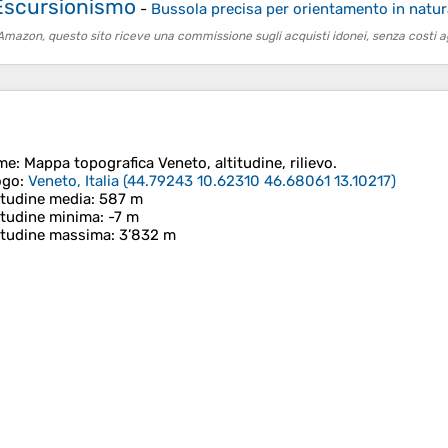
Escursionismo
-
Bussola precisa per orientamento in natur
to Amazon, questo sito riceve una commissione sugli acquisti idonei, senza costi ag
me
: Mappa topografica
Veneto
, altitudine, rilievo.
ogo
:
Veneto, Italia
(
44.79243 10.62310 46.68061 13.10217
)
itudine media
: 587 m
itudine minima
: -7 m
itudine massima
: 3’832 m