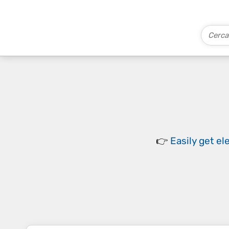
👉
Easily
get el