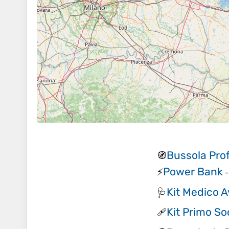
Bussola Pro
🧭
Power Bank
⚡
Kit Medico 
🩺
Kit Primo S
🩹