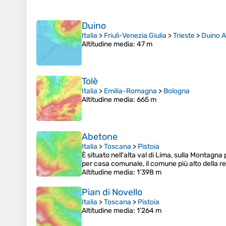
Duino
Italia
>
Friuli-Venezia Giulia
>
Trieste
>
Duino A
Altitudine media
: 47 m
Tolè
Italia
>
Emilia-Romagna
>
Bologna
Altitudine media
: 665 m
Abetone
Italia
>
Toscana
>
Pistoia
È situato nell'alta val di Lima, sulla Montagn
per casa comunale, il comune più alto della re
Altitudine media
: 1’398 m
Pian di Novello
Italia
>
Toscana
>
Pistoia
Altitudine media
: 1’264 m