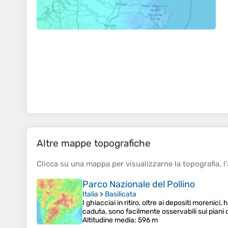
Altre mappe topografiche
Clicca su una
mappa
per visualizzarne la
topografia
, l'
Parco Nazionale del Pollino
Italia
>
Basilicata
I ghiacciai in ritiro, oltre ai depositi morenic
caduta, sono facilmente osservabili sui piani 
Altitudine media
: 596 m