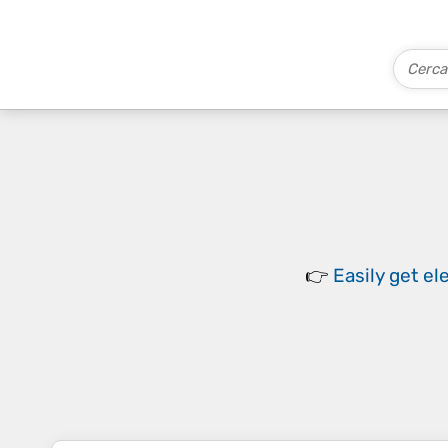
👉
Easily
get el