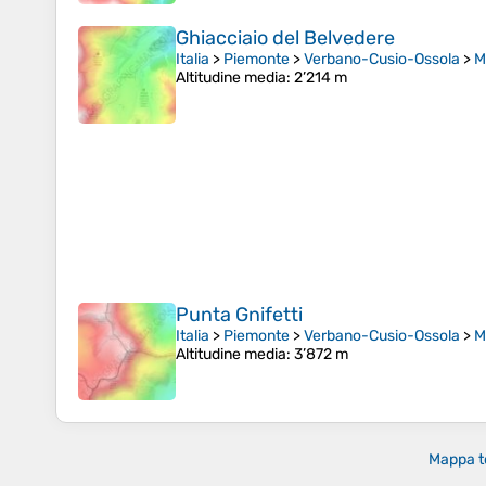
Ghiacciaio del Belvedere
Italia
>
Piemonte
>
Verbano-Cusio-Ossola
>
M
Altitudine media
: 2’214 m
Punta Gnifetti
Italia
>
Piemonte
>
Verbano-Cusio-Ossola
>
M
Altitudine media
: 3’872 m
Mappa t