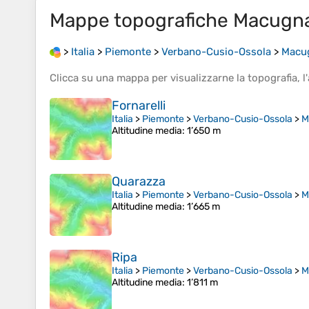
Mappe topografiche
Macugn
>
Italia
>
Piemonte
>
Verbano-Cusio-Ossola
>
Macu
Clicca su una
mappa
per visualizzarne la
topografia
, l'
Fornarelli
Italia
>
Piemonte
>
Verbano-Cusio-Ossola
>
M
Altitudine media
: 1’650 m
Quarazza
Italia
>
Piemonte
>
Verbano-Cusio-Ossola
>
M
Altitudine media
: 1’665 m
Ripa
Italia
>
Piemonte
>
Verbano-Cusio-Ossola
>
M
Altitudine media
: 1’811 m