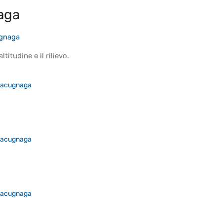
aga
gnaga
altitudine
e il
rilievo
.
acugnaga
acugnaga
acugnaga