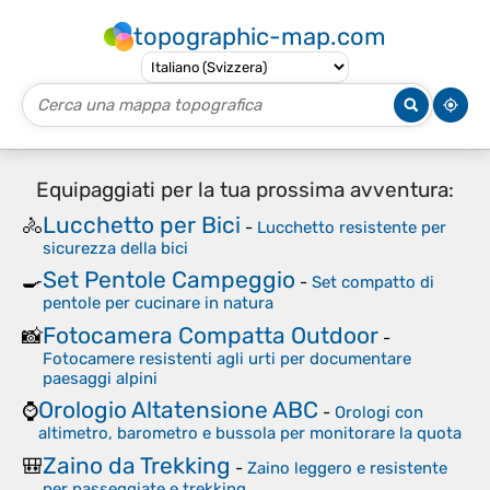
topographic-map.com
Equipaggiati per la tua prossima avventura:
Lucchetto per Bici
🚴
-
Lucchetto resistente per
sicurezza della bici
Set Pentole Campeggio
🍳
-
Set compatto di
pentole per cucinare in natura
Fotocamera Compatta Outdoor
📸
-
Fotocamere resistenti agli urti per documentare
paesaggi alpini
Orologio Altatensione ABC
⌚
-
Orologi con
altimetro, barometro e bussola per monitorare la quota
Zaino da Trekking
🎒
-
Zaino leggero e resistente
per passeggiate e trekking