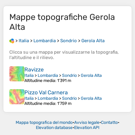
Mappe topografiche
Gerola
Alta
>
Italia
>
Lombardia
>
Sondrio
>
Gerola Alta
Clicca su una
mappa
per visualizzarne la
topografia
,
l'
altitudine
e il
rilievo
.
Ravizze
Italia
>
Lombardia
>
Sondrio
>
Gerola Alta
Altitudine media
: 1’391 m
Pizzo Val Carnera
Italia
>
Lombardia
>
Sondrio
>
Gerola Alta
Altitudine media
: 1’759 m
Mappa topografica del mondo
•
Avviso legale
•
Contatto
•
Elevation database
•
Elevation API