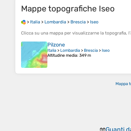
Mappe topografiche
Iseo
>
Italia
>
Lombardia
>
Brescia
>
Iseo
Clicca su una
mappa
per visualizzarne la
topografia
, l'
Pilzone
Italia
>
Lombardia
>
Brescia
>
Iseo
Altitudine media
: 349 m
Mappa t
Guanti d
🧤