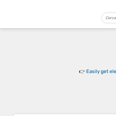
👉
Easily
get el