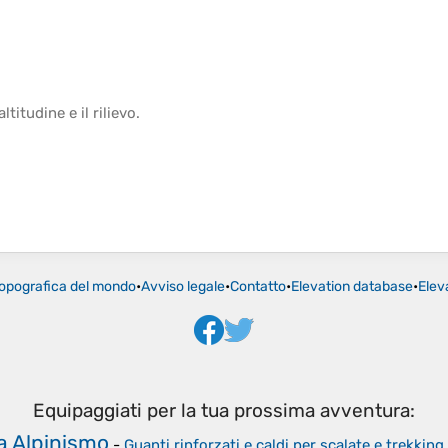
altitudine
e il
rilievo
.
opografica del mondo
•
Avviso legale
•
Contatto
•
Elevation database
•
Elev
Equipaggiati per la tua prossima avventura:
a Alpinismo
-
Guanti rinforzati e caldi per scalate e trekking 