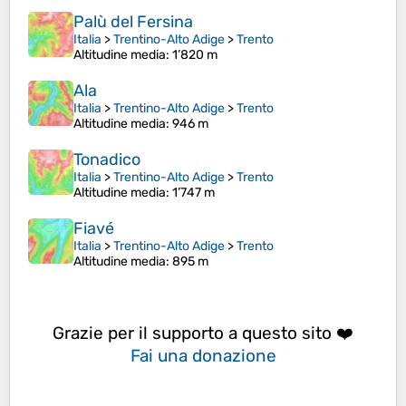
Palù del Fersina
Italia
>
Trentino-Alto Adige
>
Trento
Altitudine media
: 1’820 m
Ala
Italia
>
Trentino-Alto Adige
>
Trento
Altitudine media
: 946 m
Tonadico
Italia
>
Trentino-Alto Adige
>
Trento
Altitudine media
: 1’747 m
Fiavé
Italia
>
Trentino-Alto Adige
>
Trento
Altitudine media
: 895 m
Grazie per il supporto a questo sito ❤️
Fai una donazione