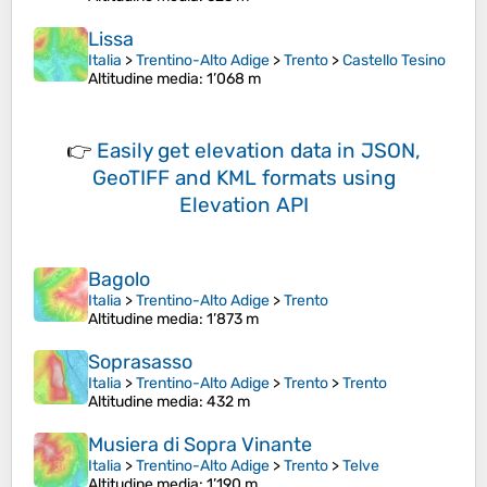
Lissa
Italia
>
Trentino-Alto Adige
>
Trento
>
Castello Tesino
Altitudine media
: 1’068 m
👉
Easily
get elevation data in JSON,
GeoTIFF and KML formats
using
Elevation API
Bagolo
Italia
>
Trentino-Alto Adige
>
Trento
Altitudine media
: 1’873 m
Soprasasso
Italia
>
Trentino-Alto Adige
>
Trento
>
Trento
Altitudine media
: 432 m
Musiera di Sopra Vinante
Italia
>
Trentino-Alto Adige
>
Trento
>
Telve
Altitudine media
: 1’190 m