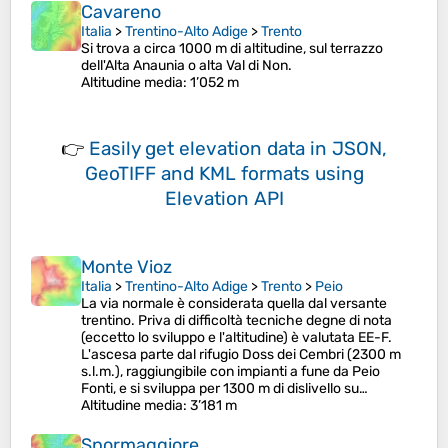
Cavareno
Italia
>
Trentino-Alto Adige
>
Trento
Si trova a circa 1000 m di altitudine, sul terrazzo
dell'Alta Anaunia o alta Val di Non.
Altitudine media
: 1’052 m
👉
Easily
get elevation data in JSON,
GeoTIFF and KML formats
using
Elevation API
Monte Vioz
Italia
>
Trentino-Alto Adige
>
Trento
>
Peio
La via normale è considerata quella dal versante
trentino. Priva di difficoltà tecniche degne di nota
(eccetto lo sviluppo e l'altitudine) è valutata EE-F.
L'ascesa parte dal rifugio Doss dei Cembri (2300 m
s.l.m.), raggiungibile con impianti a fune da Peio
Fonti, e si sviluppa per 1300 m di dislivello su…
Altitudine media
: 3’181 m
Spormaggiore