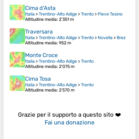
Cima d'Asta
Italia
>
Trentino-Alto Adige
>
Trento
>
Pieve Tesino
Altitudine media
: 2’351 m
Traversara
Italia
>
Trentino-Alto Adige
>
Trento
>
Novella
>
Brez
Altitudine media
: 952 m
Monte Croce
Italia
>
Trentino-Alto Adige
>
Trento
Altitudine media
: 2’075 m
Cima Tosa
Italia
>
Trentino-Alto Adige
>
Trento
Altitudine media
: 2’570 m
Grazie per il supporto a questo sito ❤️
Fai una donazione