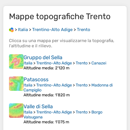
Mappe topografiche
Trento
>
Italia
>
Trentino-Alto Adige
>
Trento
Clicca su una
mappa
per visualizzarne la
topografia
,
l'
altitudine
e il
rilievo
.
Gruppo del Sella
Italia
>
Trentino-Alto Adige
>
Trento
>
Canazei
Altitudine media
: 2’120 m
Patascoss
Italia
>
Trentino-Alto Adige
>
Trento
>
Madonna di
Campiglio
Altitudine media
: 1’820 m
Valle di Sella
Italia
>
Trentino-Alto Adige
>
Trento
>
Borgo
Valsugana
Altitudine media
: 1’075 m