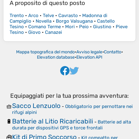
A proposito di questo posto
Trento
•
Arco
•
Telve
•
Cavrasto
•
Madonna di
Campiglio
•
Novella
•
Borgo Valsugana
•
Castello
Tesino
•
Comano Terme
•
Mori
•
Peio
•
Giustino
•
Pieve
Tesino
•
Giovo
•
Canazei
Mappa topografica del mondo
•
Avviso legale
•
Contatto
•
Elevation database
•
Elevation API
Equipaggiati per la tua prossima avventura:
Sacco Lenzuolo
🧺
-
Obbligatorio per pernottare nei
rifugi alpini
Batterie al Litio Ricaricabili
🔋
-
Batterie ad alta
durata per dispositivi GPS e torce frontali
Kit di Primo Soccorso
🧰
-
Kit compatto per