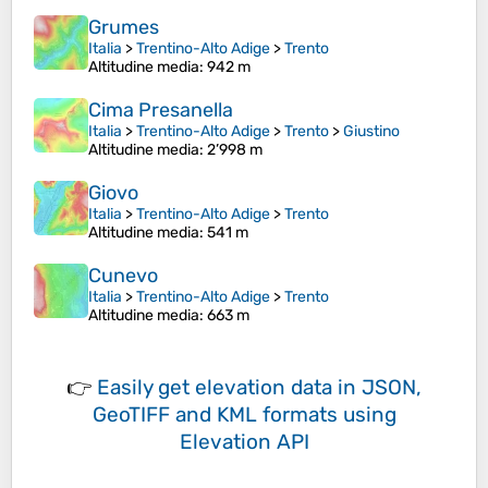
Grumes
Italia
>
Trentino-Alto Adige
>
Trento
Altitudine media
: 942 m
Cima Presanella
Italia
>
Trentino-Alto Adige
>
Trento
>
Giustino
Altitudine media
: 2’998 m
Giovo
Italia
>
Trentino-Alto Adige
>
Trento
Altitudine media
: 541 m
Cunevo
Italia
>
Trentino-Alto Adige
>
Trento
Altitudine media
: 663 m
👉
Easily
get elevation data in JSON,
GeoTIFF and KML formats
using
Elevation API