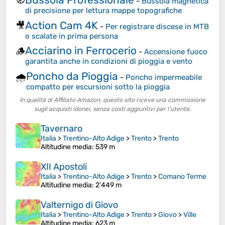
🧭
-
Bussola magnetica
di precisione per lettura mappe topografiche
Action Cam 4K
🎥
-
Per registrare discese in MTB
o scalate in prima persona
Acciarino in Ferrocerio
🪵
-
Accensione fuoco
garantita anche in condizioni di pioggia e vento
Poncho da Pioggia
🌧️
-
Poncho impermeabile
compatto per escursioni sotto la pioggia
In qualità di Affiliato Amazon, questo sito riceve una commissione
sugli acquisti idonei, senza costi aggiuntivi per l’utente.
Tavernaro
Italia
>
Trentino-Alto Adige
>
Trento
>
Trento
Altitudine media
: 539 m
XII Apostoli
Italia
>
Trentino-Alto Adige
>
Trento
>
Comano Terme
Altitudine media
: 2’449 m
Valternigo di Giovo
Italia
>
Trentino-Alto Adige
>
Trento
>
Giovo
>
Ville
Altitudine media
: 623 m