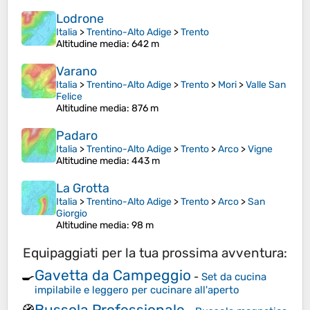
Lodrone
Italia
>
Trentino-Alto Adige
>
Trento
Altitudine media
: 642 m
Varano
Italia
>
Trentino-Alto Adige
>
Trento
>
Mori
>
Valle San
Felice
Altitudine media
: 876 m
Padaro
Italia
>
Trentino-Alto Adige
>
Trento
>
Arco
>
Vigne
Altitudine media
: 443 m
La Grotta
Italia
>
Trentino-Alto Adige
>
Trento
>
Arco
>
San
Giorgio
Altitudine media
: 98 m
Equipaggiati per la tua prossima avventura:
Gavetta da Campeggio
🍳
-
Set da cucina
impilabile e leggero per cucinare all'aperto
Bussola Professionale