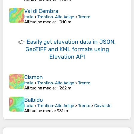
Val di Cembra
Italia
>
Trentino-Alto Adige
>
Trento
Altitudine media
: 1’010 m
👉
Easily
get elevation data in JSON,
GeoTIFF and KML formats
using
Elevation API
Cismon
Italia
>
Trentino-Alto Adige
>
Trento
Altitudine media
: 1’262 m
Balbido
Italia
>
Trentino-Alto Adige
>
Trento
>
Cavrasto
Altitudine media
: 931 m