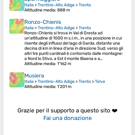
Italia
>
Trentino-Alto Adige
>
Trento
Altitudine media
: 888 m
Ronzo-Chienis
Italia
>
Trentino-Alto Adige
>
Trento
Ronzo-Chienis si trova in Val di Gresta ad
un'altitudine di 1000 m s.l.m., in una posizione in cui
risente degli influssi del lago di Garda, distante una
decina di km in linea d'aria in direzione Sud; verso gli
altri tre punti cardinali è contornato dalle montagne:
a Nord lo Stivo, a Est il monte Biaena e a…
Altitudine media
: 1’162 m
Musiera
Italia
>
Trentino-Alto Adige
>
Trento
>
Telve
Altitudine media
: 1’201 m
Grazie per il supporto a questo sito ❤️
Fai una donazione