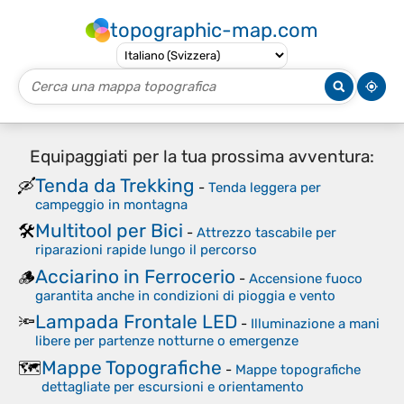
topographic-map.com
Equipaggiati per la tua prossima avventura:
Tenda da Trekking
🛶
-
Tenda leggera per
campeggio in montagna
Multitool per Bici
🛠️
-
Attrezzo tascabile per
riparazioni rapide lungo il percorso
Acciarino in Ferrocerio
🪵
-
Accensione fuoco
garantita anche in condizioni di pioggia e vento
Lampada Frontale LED
🔦
-
Illuminazione a mani
libere per partenze notturne o emergenze
Mappe Topografiche
🗺️
-
Mappe topografiche
dettagliate per escursioni e orientamento