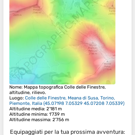
Nome
: Mappa topografica
Colle delle Finestre
,
altitudine, rilievo.
Luogo
:
Colle delle Finestre, Meana di Susa, Torino,
Piemonte, Italia
(
45.07198 7.05329 45.07208 7.05339
)
Altitudine media
: 2’181 m
Altitudine minima
: 1’739 m
Altitudine massima
: 2’756 m
Equipaggiati per la tua prossima avventura: