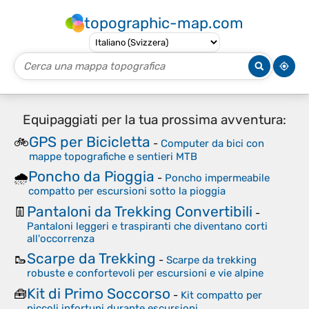
topographic-map.com
Equipaggiati per la tua prossima avventura:
GPS per Bicicletta
🚲
-
Computer da bici con
mappe topografiche e sentieri MTB
Poncho da Pioggia
🌧️
-
Poncho impermeabile
compatto per escursioni sotto la pioggia
Pantaloni da Trekking Convertibili
👖
-
Pantaloni leggeri e traspiranti che diventano corti
all'occorrenza
Scarpe da Trekking
🥾
-
Scarpe da trekking
robuste e confortevoli per escursioni e vie alpine
Kit di Primo Soccorso
🧰
-
Kit compatto per
piccoli infortuni durante escursioni