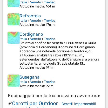
Italia
>
Veneto
>
Treviso
Altitudine media
: 164 m
Refrontolo
Italia
>
Veneto
>
Treviso
Altitudine media
: 176 m
Cordignano
Italia
>
Veneto
>
Treviso
Situato al confine tra Veneto e Friuli-Venezia Giulia
(provincia di Pordenone), il comune di Cordignano
abbraccia una notevole porzione di territorio, di
altitudine variabile tra i 25 e i 1079 m s.l.m.,
estendendosi dall'altopiano del Cansiglio alla pianura
sottostante, a nord della Strada statale 13…
Altitudine media
: 191 m
Susegana
Italia
>
Veneto
>
Treviso
Altitudine media
: 92 m
Equipaggiati per la tua prossima avventura:
Cerotti per Outdoor
🩹
-
Cerotti impermeabili