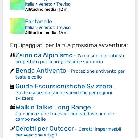
Italia
>
Veneto
>
Treviso
Altitudine media
: 12 m
Fontanelle
Italia
>
Veneto
>
Treviso
Altitudine media
: 16 m
Equipaggiati per la tua prossima avventura:
Zaino da Alpinismo
🎒
-
Zaino snello e robusto
progettato per la progressione su roccia
Benda Antivento
🪶
-
Protezione antivento per
testa e collo
Guide Escursionistiche Svizzera
📙
-
Guide escursionistiche specifiche per regioni
svizzere
Walkie Talkie Long Range
📻
-
Comunicazione tra escursionisti dove non c'è
campo mobile
Cerotti per Outdoor
🩹
-
Cerotti impermeabili
per vesciche e tagli