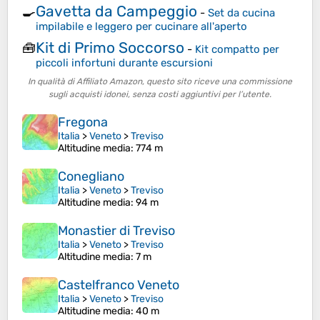
Gavetta da Campeggio
🍳
-
Set da cucina
impilabile e leggero per cucinare all'aperto
Kit di Primo Soccorso
🧰
-
Kit compatto per
piccoli infortuni durante escursioni
In qualità di Affiliato Amazon, questo sito riceve una commissione
sugli acquisti idonei, senza costi aggiuntivi per l’utente.
Fregona
Italia
>
Veneto
>
Treviso
Altitudine media
: 774 m
Conegliano
Italia
>
Veneto
>
Treviso
Altitudine media
: 94 m
Monastier di Treviso
Italia
>
Veneto
>
Treviso
Altitudine media
: 7 m
Castelfranco Veneto
Italia
>
Veneto
>
Treviso
Altitudine media
: 40 m