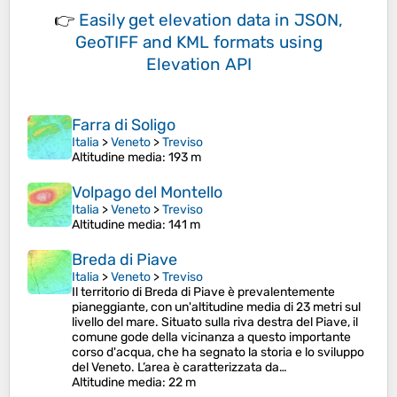
👉
Easily
get elevation data in JSON,
GeoTIFF and KML formats
using
Elevation API
Farra di Soligo
Italia
>
Veneto
>
Treviso
Altitudine media
: 193 m
Volpago del Montello
Italia
>
Veneto
>
Treviso
Altitudine media
: 141 m
Breda di Piave
Italia
>
Veneto
>
Treviso
Il territorio di Breda di Piave è prevalentemente
pianeggiante, con un'altitudine media di 23 metri sul
livello del mare. Situato sulla riva destra del Piave, il
comune gode della vicinanza a questo importante
corso d'acqua, che ha segnato la storia e lo sviluppo
del Veneto. L’area è caratterizzata da…
Altitudine media
: 22 m