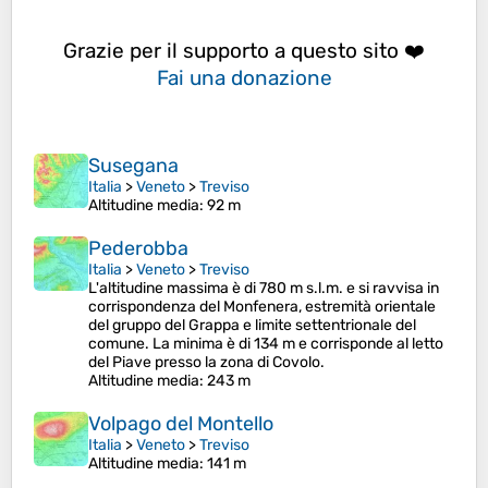
Grazie per il supporto a questo sito ❤️
Fai una donazione
Susegana
Italia
>
Veneto
>
Treviso
Altitudine media
: 92 m
Pederobba
Italia
>
Veneto
>
Treviso
L'altitudine massima è di 780 m s.l.m. e si ravvisa in
corrispondenza del Monfenera, estremità orientale
del gruppo del Grappa e limite settentrionale del
comune. La minima è di 134 m e corrisponde al letto
del Piave presso la zona di Covolo.
Altitudine media
: 243 m
Volpago del Montello
Italia
>
Veneto
>
Treviso
Altitudine media
: 141 m