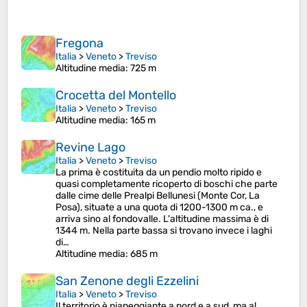
Fregona
Italia
>
Veneto
>
Treviso
Altitudine media
: 725 m
Crocetta del Montello
Italia
>
Veneto
>
Treviso
Altitudine media
: 165 m
Revine Lago
Italia
>
Veneto
>
Treviso
La prima è costituita da un pendio molto ripido e
quasi completamente ricoperto di boschi che parte
dalle cime delle Prealpi Bellunesi (Monte Cor, La
Posa), situate a una quota di 1200-1300 m ca., e
arriva sino al fondovalle. L'altitudine massima è di
1344 m. Nella parte bassa si trovano invece i laghi
di…
Altitudine media
: 685 m
San Zenone degli Ezzelini
Italia
>
Veneto
>
Treviso
Il territorio è pianeggiante a nord e a sud, ma al