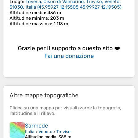
Luogo
:
Tovena, Cison di Valmarino, Treviso, Veneto,
31030, Italia
(
45.95927 12.15505 45.99927 12.19505
)
Altitudine media
: 436 m
Altitudine minima
: 203 m
Altitudine massima
: 1’113 m
Grazie per il supporto a questo sito ❤️
Fai una donazione
Altre mappe topografiche
Clicca su una
mappa
per visualizzarne la
topografia
,
l'
altitudine
e il
rilievo
.
Sarmede
Italia
>
Veneto
>
Treviso
Altitudine media
: 388 m