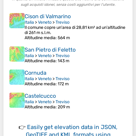
sugli acquisti idonei, senza costi aggiuntivi per l’utente.
Cison di Valmarino
Italia
>
Veneto
>
Treviso
Il comune copre un'area di 28,81 km² ad un'altitudine
di 261 m s.l.m.
Altitudine media
: 564 m
San Pietro di Feletto
Italia
>
Veneto
>
Treviso
Altitudine media
: 143 m
Cornuda
Italia
>
Veneto
>
Treviso
Altitudine media
: 172 m
Castelcucco
Italia
>
Veneto
>
Treviso
Altitudine media
: 209 m
👉
Easily
get elevation data in JSON,
GeoTIFF and KML formats
using