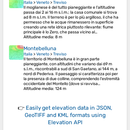
Italia
>
Veneto
>
Treviso
Il moglianese è del tutto pianeggiante e l'altitudine
passa dai 2 ai 16 m s.l.m.; la casa comunale si trova
ad 8 m s.l.m. Il terreno è per lo più argilloso, il che ha
permesso che le acque rimanessero in superficie
creando una rete idrica piuttosto rilevante: fiume
principale è lo Zero, che passa vicino al…
Altitudine media
: 8 m
Montebelluna
Italia
>
Veneto
>
Treviso
Il territorio di Montebelluna è in gran parte
pianeggiante, con altitudini che variano dai 69 m
s.l.m., riscontrabili a sud di San Gaetano, ai 144 m, a
nord di Pederiva. Il paesaggio si caratterizza poi per
la presenza di due colline, comprendendo l'estremità
occidentale del Montello (dove si ravvisa…
Altitudine media
: 124 m
👉
Easily
get elevation data in JSON,
GeoTIFF and KML formats
using
Elevation API