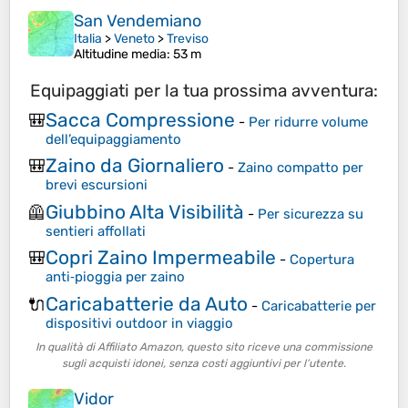
San Vendemiano
Italia
>
Veneto
>
Treviso
Altitudine media
: 53 m
Equipaggiati per la tua prossima avventura:
Sacca Compressione
🎒
-
Per ridurre volume
dell’equipaggiamento
Zaino da Giornaliero
🎒
-
Zaino compatto per
brevi escursioni
Giubbino Alta Visibilità
🦺
-
Per sicurezza su
sentieri affollati
Copri Zaino Impermeabile
🎒
-
Copertura
anti‑pioggia per zaino
Caricabatterie da Auto
🔌
-
Caricabatterie per
dispositivi outdoor in viaggio
In qualità di Affiliato Amazon, questo sito riceve una commissione
sugli acquisti idonei, senza costi aggiuntivi per l’utente.
Vidor