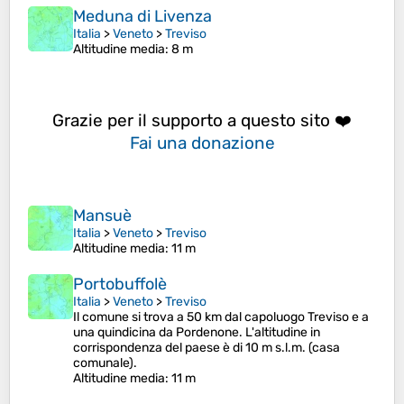
Meduna di Livenza
Italia
>
Veneto
>
Treviso
Altitudine media
: 8 m
Grazie per il supporto a questo sito ❤️
Fai una donazione
Mansuè
Italia
>
Veneto
>
Treviso
Altitudine media
: 11 m
Portobuffolè
Italia
>
Veneto
>
Treviso
Il comune si trova a 50 km dal capoluogo Treviso e a
una quindicina da Pordenone. L'altitudine in
corrispondenza del paese è di 10 m s.l.m. (casa
comunale).
Altitudine media
: 11 m