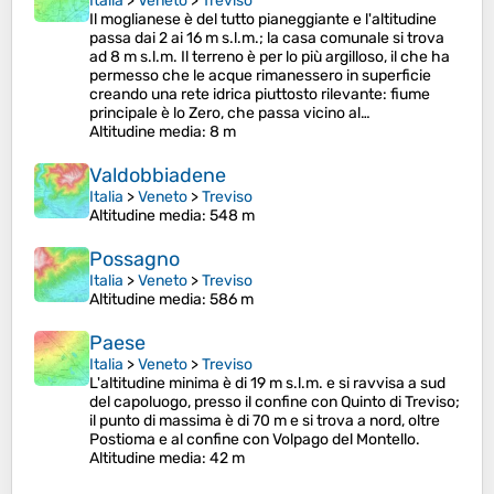
Italia
>
Veneto
>
Treviso
Il moglianese è del tutto pianeggiante e l'altitudine
passa dai 2 ai 16 m s.l.m.; la casa comunale si trova
ad 8 m s.l.m. Il terreno è per lo più argilloso, il che ha
permesso che le acque rimanessero in superficie
creando una rete idrica piuttosto rilevante: fiume
principale è lo Zero, che passa vicino al…
Altitudine media
: 8 m
Valdobbiadene
Italia
>
Veneto
>
Treviso
Altitudine media
: 548 m
Possagno
Italia
>
Veneto
>
Treviso
Altitudine media
: 586 m
Paese
Italia
>
Veneto
>
Treviso
L'altitudine minima è di 19 m s.l.m. e si ravvisa a sud
del capoluogo, presso il confine con Quinto di Treviso;
il punto di massima è di 70 m e si trova a nord, oltre
Postioma e al confine con Volpago del Montello.
Altitudine media
: 42 m