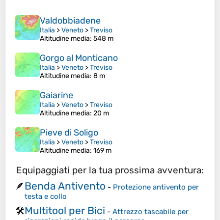
Valdobbiadene
Italia
>
Veneto
>
Treviso
Altitudine media
: 548 m
Gorgo al Monticano
Italia
>
Veneto
>
Treviso
Altitudine media
: 8 m
Gaiarine
Italia
>
Veneto
>
Treviso
Altitudine media
: 20 m
Pieve di Soligo
Italia
>
Veneto
>
Treviso
Altitudine media
: 169 m
Equipaggiati per la tua prossima avventura:
Benda Antivento
🪶
-
Protezione antivento per
testa e collo
Multitool per Bici
🛠️
-
Attrezzo tascabile per