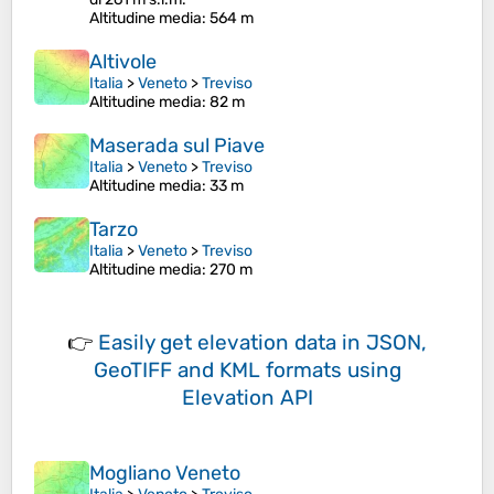
Altitudine media
: 564 m
Altivole
Italia
>
Veneto
>
Treviso
Altitudine media
: 82 m
Maserada sul Piave
Italia
>
Veneto
>
Treviso
Altitudine media
: 33 m
Tarzo
Italia
>
Veneto
>
Treviso
Altitudine media
: 270 m
👉
Easily
get elevation data in JSON,
GeoTIFF and KML formats
using
Elevation API
Mogliano Veneto