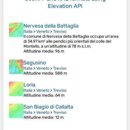
Elevation API
Nervesa della Battaglia
Italia
>
Veneto
>
Treviso
Il comune di Nervesa della Battaglia occupa un'area
di 34,97 km² alle pendici più orientali del colle del
Montello, a un'altitudine di 78 m s.l.m.
Altitudine media
: 96 m
Segusino
Italia
>
Veneto
>
Treviso
Altitudine media
: 588 m
Loria
Italia
>
Veneto
>
Treviso
Altitudine media
: 64 m
San Biagio di Callalta
Italia
>
Veneto
>
Treviso
Altitudine media
: 12 m