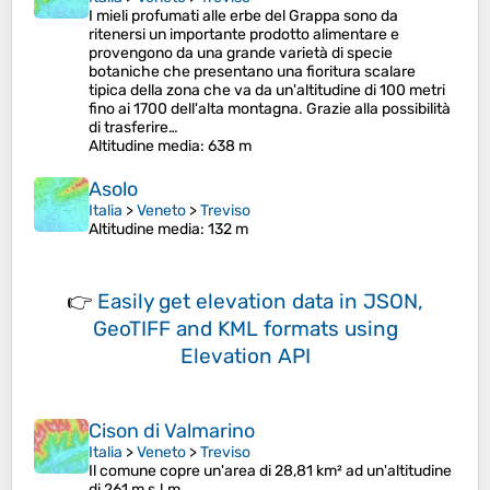
I mieli profumati alle erbe del Grappa sono da
ritenersi un importante prodotto alimentare e
provengono da una grande varietà di specie
botaniche che presentano una fioritura scalare
tipica della zona che va da un'altitudine di 100 metri
fino ai 1700 dell'alta montagna. Grazie alla possibilità
di trasferire…
Altitudine media
: 638 m
Asolo
Italia
>
Veneto
>
Treviso
Altitudine media
: 132 m
👉
Easily
get elevation data in JSON,
GeoTIFF and KML formats
using
Elevation API
Cison di Valmarino
Italia
>
Veneto
>
Treviso
Il comune copre un'area di 28,81 km² ad un'altitudine
di 261 m s.l.m.