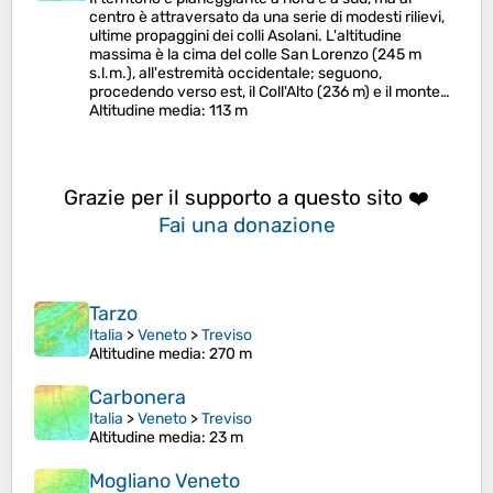
centro è attraversato da una serie di modesti rilievi,
ultime propaggini dei colli Asolani. L'altitudine
massima è la cima del colle San Lorenzo (245 m
s.l.m.), all'estremità occidentale; seguono,
procedendo verso est, il Coll'Alto (236 m) e il monte…
Altitudine media
: 113 m
Grazie per il supporto a questo sito ❤️
Fai una donazione
Tarzo
Italia
>
Veneto
>
Treviso
Altitudine media
: 270 m
Carbonera
Italia
>
Veneto
>
Treviso
Altitudine media
: 23 m
Mogliano Veneto