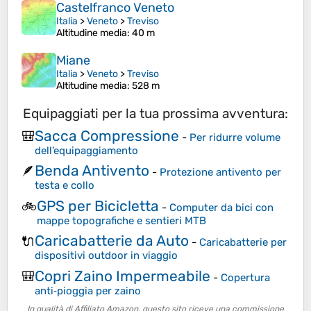
Castelfranco Veneto
Italia
>
Veneto
>
Treviso
Altitudine media
: 40 m
Miane
Italia
>
Veneto
>
Treviso
Altitudine media
: 528 m
Equipaggiati per la tua prossima avventura:
Sacca Compressione
🎒
-
Per ridurre volume
dell’equipaggiamento
Benda Antivento
🪶
-
Protezione antivento per
testa e collo
GPS per Bicicletta
🚲
-
Computer da bici con
mappe topografiche e sentieri MTB
Caricabatterie da Auto
🔌
-
Caricabatterie per
dispositivi outdoor in viaggio
Copri Zaino Impermeabile
🎒
-
Copertura
anti‑pioggia per zaino
In qualità di Affiliato Amazon, questo sito riceve una commissione