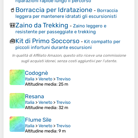
riparazioni rapide lungo il percorso
Borraccia per Idratazione
🥤
-
Borraccia
leggera per mantenere idratati gli escursionisti
Zaino da Trekking
🎒
-
Zaino leggero e
resistente per passeggiate e trekking
Kit di Primo Soccorso
🧰
-
Kit compatto per
piccoli infortuni durante escursioni
In qualità di Affiliato Amazon, questo sito riceve una commissione
sugli acquisti idonei, senza costi aggiuntivi per l’utente.
Codognè
Italia
>
Veneto
>
Treviso
Altitudine media
: 25 m
Resana
Italia
>
Veneto
>
Treviso
Altitudine media
: 32 m
FIume Sile
Italia
>
Veneto
>
Treviso
Altitudine media
: 9 m