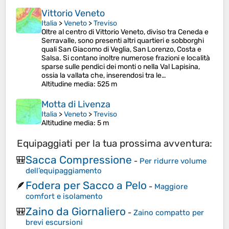
Vittorio Veneto
Italia
>
Veneto
>
Treviso
Oltre al centro di Vittorio Veneto, diviso tra Ceneda e
Serravalle, sono presenti altri quartieri e sobborghi
quali San Giacomo di Veglia, San Lorenzo, Costa e
Salsa. Si contano inoltre numerose frazioni e località
sparse sulle pendici dei monti o nella Val Lapisina,
ossia la vallata che, inserendosi tra le…
Altitudine media
: 525 m
Motta di Livenza
Italia
>
Veneto
>
Treviso
Altitudine media
: 5 m
Equipaggiati per la tua prossima avventura:
Sacca Compressione
🎒
-
Per ridurre volume
dell’equipaggiamento
Fodera per Sacco a Pelo
🪶
-
Maggiore
comfort e isolamento
Zaino da Giornaliero
🎒
-
Zaino compatto per
brevi escursioni