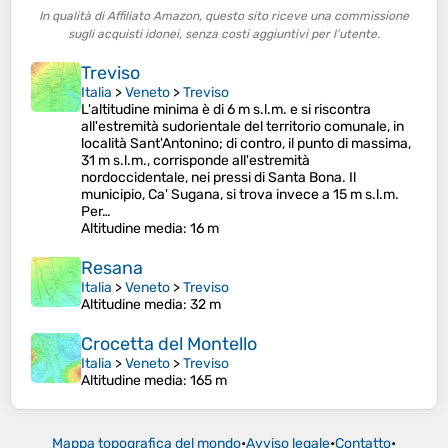
In qualità di Affiliato Amazon, questo sito riceve una commissione
sugli acquisti idonei, senza costi aggiuntivi per l’utente.
Treviso
Italia
>
Veneto
>
Treviso
L'altitudine minima è di 6 m s.l.m. e si riscontra
all'estremità sudorientale del territorio comunale, in
località Sant'Antonino; di contro, il punto di massima,
31 m s.l.m., corrisponde all'estremità
nordoccidentale, nei pressi di Santa Bona. Il
municipio, Ca' Sugana, si trova invece a 15 m s.l.m.
Per…
Altitudine media
: 16 m
Resana
Italia
>
Veneto
>
Treviso
Altitudine media
: 32 m
Crocetta del Montello
Italia
>
Veneto
>
Treviso
Altitudine media
: 165 m
Mappa topografica del mondo
•
Avviso legale
•
Contatto
•