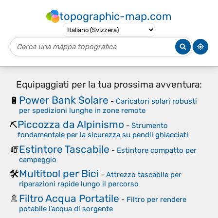
topographic-map.com
Equipaggiati per la tua prossima avventura:
Power Bank Solare
🔋
-
Caricatori solari robusti
per spedizioni lunghe in zone remote
Piccozza da Alpinismo
⛏️
-
Strumento
fondamentale per la sicurezza su pendii ghiacciati
Estintore Tascabile
🧯
-
Estintore compatto per
campeggio
Multitool per Bici
🛠️
-
Attrezzo tascabile per
riparazioni rapide lungo il percorso
Filtro Acqua Portatile
🚿
-
Filtro per rendere
potabile l’acqua di sorgente