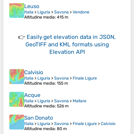
Leuso
Italia
>
Liguria
>
Savona
>
Vendone
Altitudine media
: 415 m
👉
Easily
get elevation data in JSON,
GeoTIFF and KML formats
using
Elevation API
Calvisio
Italia
>
Liguria
>
Savona
>
Finale Ligure
Altitudine media
: 155 m
Acque
Italia
>
Liguria
>
Savona
>
Mallare
Altitudine media
: 526 m
San Donato
Italia
>
Liguria
>
Savona
>
Finale Ligure
>
Calvisio
Altitudine media
: 80 m