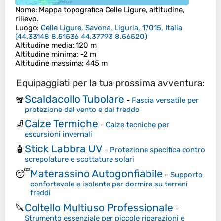
Nome
: Mappa topografica
Celle Ligure
, altitudine,
rilievo.
Luogo
:
Celle Ligure, Savona, Liguria, 17015, Italia
(
44.33148 8.51536 44.37793 8.56520
)
Altitudine media
: 120 m
Altitudine minima
: -2 m
Altitudine massima
: 445 m
Equipaggiati per la tua prossima avventura:
Scaldacollo Tubolare
🧣
-
Fascia versatile per
protezione dal vento e dal freddo
Calze Termiche
🧦
-
Calze tecniche per
escursioni invernali
Stick Labbra UV
🧴
-
Protezione specifica contro
screpolature e scottature solari
Materassino Autogonfiabile
😴
-
Supporto
confortevole e isolante per dormire su terreni
freddi
Coltello Multiuso Professionale
🔪
-
Strumento essenziale per piccole riparazioni e