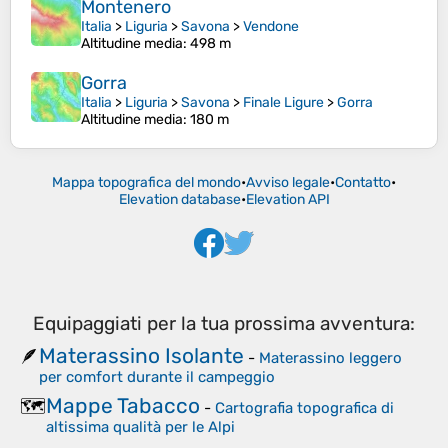
Montenero
Italia
>
Liguria
>
Savona
>
Vendone
Altitudine media
: 498 m
Gorra
Italia
>
Liguria
>
Savona
>
Finale Ligure
>
Gorra
Altitudine media
: 180 m
Mappa topografica del mondo
•
Avviso legale
•
Contatto
•
Elevation database
•
Elevation API
Equipaggiati per la tua prossima avventura:
Materassino Isolante
🪶
-
Materassino leggero
per comfort durante il campeggio
Mappe Tabacco
🗺️
-
Cartografia topografica di
altissima qualità per le Alpi