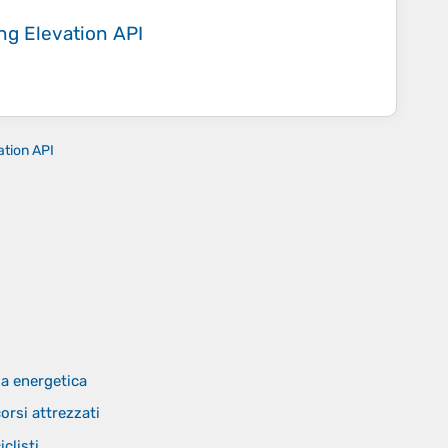
ing
Elevation API
ation API
za energetica
orsi attrezzati
clisti