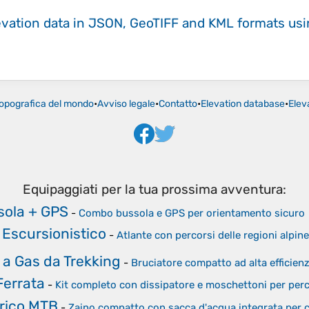
evation data in JSON, GeoTIFF and KML formats
us
opografica del mondo
•
Avviso legale
•
Contatto
•
Elevation database
•
Elev
Equipaggiati per la tua prossima avventura:
sola + GPS
-
Combo bussola e GPS per orientamento sicuro
 Escursionistico
-
Atlante con percorsi delle regioni alpine
 a Gas da Trekking
-
Bruciatore compatto ad alta efficien
Ferrata
-
Kit completo con dissipatore e moschettoni per perc
drico MTB
-
Zaino compatto con sacca d'acqua integrata per ci