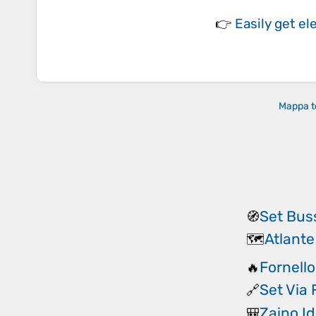
👉
Easily
get el
Mappa t
Set Bus
🧭
Atlante
🗺️
Fornello
🔥
Set Via 
🔗
Zaino I
🎒