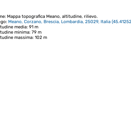
me
: Mappa topografica
Meano
, altitudine, rilievo.
ogo
:
Meano, Corzano, Brescia, Lombardia, 25029, Italia
(
45.41252
itudine media
: 91 m
itudine minima
: 79 m
itudine massima
: 102 m