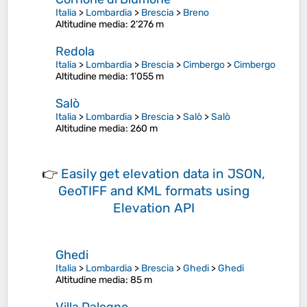
Italia
>
Lombardia
>
Brescia
>
Breno
Altitudine media
: 2’276 m
Redola
Italia
>
Lombardia
>
Brescia
>
Cimbergo
>
Cimbergo
Altitudine media
: 1’055 m
Salò
Italia
>
Lombardia
>
Brescia
>
Salò
>
Salò
Altitudine media
: 260 m
👉
Easily
get elevation data in JSON,
GeoTIFF and KML formats
using
Elevation API
Ghedi
Italia
>
Lombardia
>
Brescia
>
Ghedi
>
Ghedi
Altitudine media
: 85 m