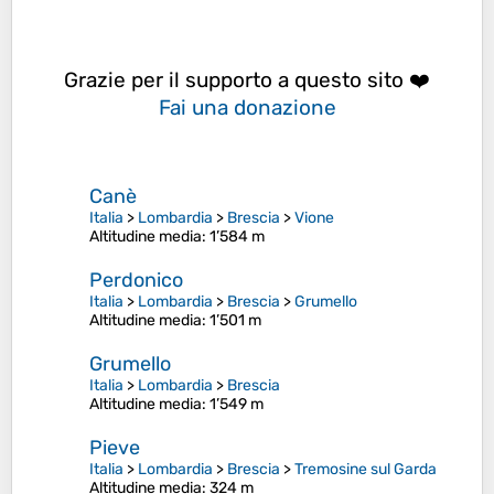
Grazie per il supporto a questo sito ❤️
Fai una donazione
Canè
Italia
>
Lombardia
>
Brescia
>
Vione
Altitudine media
: 1’584 m
Perdonico
Italia
>
Lombardia
>
Brescia
>
Grumello
Altitudine media
: 1’501 m
Grumello
Italia
>
Lombardia
>
Brescia
Altitudine media
: 1’549 m
Pieve
Italia
>
Lombardia
>
Brescia
>
Tremosine sul Garda
Altitudine media
: 324 m