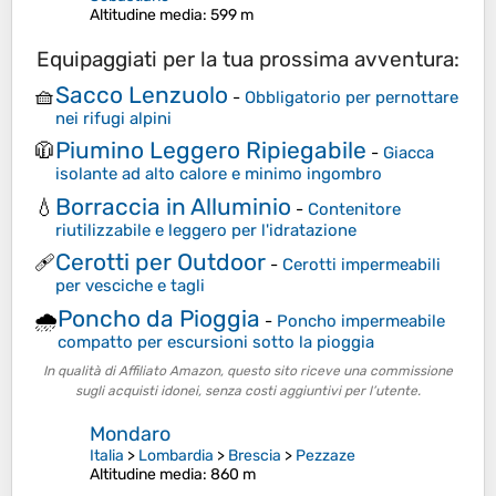
Altitudine media
: 599 m
Equipaggiati per la tua prossima avventura:
Sacco Lenzuolo
🧺
-
Obbligatorio per pernottare
nei rifugi alpini
Piumino Leggero Ripiegabile
🧥
-
Giacca
isolante ad alto calore e minimo ingombro
Borraccia in Alluminio
💧
-
Contenitore
riutilizzabile e leggero per l'idratazione
Cerotti per Outdoor
🩹
-
Cerotti impermeabili
per vesciche e tagli
Poncho da Pioggia
🌧️
-
Poncho impermeabile
compatto per escursioni sotto la pioggia
In qualità di Affiliato Amazon, questo sito riceve una commissione
sugli acquisti idonei, senza costi aggiuntivi per l’utente.
Mondaro
Italia
>
Lombardia
>
Brescia
>
Pezzaze
Altitudine media
: 860 m