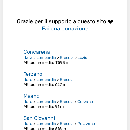
Grazie per il supporto a questo sito ❤️
Fai una donazione
Concarena
Italia
>
Lombardia
>
Brescia
>
Lozio
Altitudine media
: 1’598 m
Terzano
Italia
>
Lombardia
>
Brescia
Altitudine media
: 627 m
Meano
Italia
>
Lombardia
>
Brescia
>
Corzano
Altitudine media
: 91 m
San Giovanni
Italia
>
Lombardia
>
Brescia
>
Polaveno
Altitudine media
: 616 m