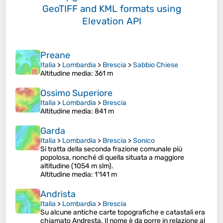
GeoTIFF and KML formats
using
Elevation API
Preane
Italia
>
Lombardia
>
Brescia
>
Sabbio Chiese
Altitudine media
: 361 m
Ossimo Superiore
Italia
>
Lombardia
>
Brescia
Altitudine media
: 841 m
Garda
Italia
>
Lombardia
>
Brescia
>
Sonico
Si tratta della seconda frazione comunale più
popolosa, nonché di quella situata a maggiore
altitudine (1054 m slm).
Altitudine media
: 1’141 m
Andrista
Italia
>
Lombardia
>
Brescia
Su alcune antiche carte topografiche e catastali era
chiamato Andresta. Il nome è da porre in relazione al