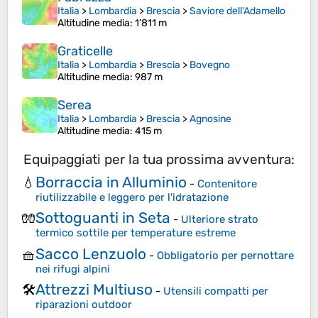
Italia
>
Lombardia
>
Brescia
>
Saviore dell'Adamello
Altitudine media
: 1’811 m
Graticelle
Italia
>
Lombardia
>
Brescia
>
Bovegno
Altitudine media
: 987 m
Serea
Italia
>
Lombardia
>
Brescia
>
Agnosine
Altitudine media
: 415 m
Equipaggiati per la tua prossima avventura:
Borraccia in Alluminio
💧
-
Contenitore
riutilizzabile e leggero per l'idratazione
Sottoguanti in Seta
🧤
-
Ulteriore strato
termico sottile per temperature estreme
Sacco Lenzuolo
🧺
-
Obbligatorio per pernottare
nei rifugi alpini
Attrezzi Multiuso
🛠️
-
Utensili compatti per
riparazioni outdoor