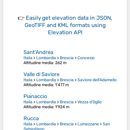
👉
Easily
get elevation data in JSON,
GeoTIFF and KML formats
using
Elevation API
Sant'Andrea
Italia
>
Lombardia
>
Brescia
>
Concesio
Altitudine media
: 262 m
Valle di Saviore
Italia
>
Lombardia
>
Brescia
>
Saviore dell'Adamello
Altitudine media
: 1’477 m
Pianaccio
Italia
>
Lombardia
>
Brescia
>
Vezza d'Oglio
Altitudine media
: 1’924 m
Rucca
Italia
>
Lombardia
>
Brescia
>
Lumezzane
>
San
Sebastiano