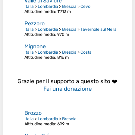
Valle di Saviore
Italia
>
Lombardia
>
Brescia
>
Cevo
Altitudine media
: 1’713 m
Pezzoro
Italia
>
Lombardia
>
Brescia
>
Tavernole sul Mella
Altitudine media
: 970 m
Mignone
Italia
>
Lombardia
>
Brescia
>
Costa
Altitudine media
: 816 m
Grazie per il supporto a questo sito ❤️
Fai una donazione
Brozzo
Italia
>
Lombardia
>
Brescia
Altitudine media
: 699 m