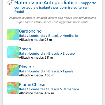
Materassino Autogonfiabile
😴
-
Supporto
confortevole e isolante per dormire su terreni
freddi
In qualità di Affiliato Amazon, questo sito riceve una commissione
sugli acquisti idonei, senza costi aggiuntivi per l’utente.
Gardoncino
Italia
>
Lombardia
>
Brescia
>
Montinelle
Altitudine media
: 93 m
Zocco
Italia
>
Lombardia
>
Brescia
>
Erbusco
Altitudine media
: 211 m
Piovere
Italia
>
Lombardia
>
Brescia
>
Tignale
Altitudine media
: 450 m
Fiume Chiese
Italia
>
Lombardia
>
Brescia
>
Carpeneda
Altitudine media
: 439 m