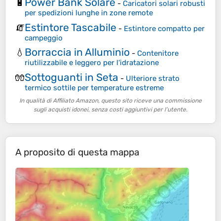
Power Bank Solare
🔋
-
Caricatori solari robusti
per spedizioni lunghe in zone remote
Estintore Tascabile
🧯
-
Estintore compatto per
campeggio
Borraccia in Alluminio
💧
-
Contenitore
riutilizzabile e leggero per l'idratazione
Sottoguanti in Seta
🧤
-
Ulteriore strato
termico sottile per temperature estreme
In qualità di Affiliato Amazon, questo sito riceve una commissione
sugli acquisti idonei, senza costi aggiuntivi per l’utente.
A proposito di questa mappa