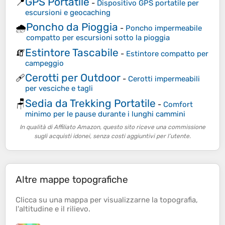
GPS Portatile
📍
-
Dispositivo GPS portatile per
escursioni e geocaching
Poncho da Pioggia
🌧️
-
Poncho impermeabile
compatto per escursioni sotto la pioggia
Estintore Tascabile
🧯
-
Estintore compatto per
campeggio
Cerotti per Outdoor
🩹
-
Cerotti impermeabili
per vesciche e tagli
Sedia da Trekking Portatile
🪑
-
Comfort
minimo per le pause durante i lunghi cammini
In qualità di Affiliato Amazon, questo sito riceve una commissione
sugli acquisti idonei, senza costi aggiuntivi per l’utente.
Altre mappe topografiche
Clicca su una
mappa
per visualizzarne la
topografia
,
l'
altitudine
e il
rilievo
.