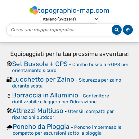
topographic-map.com
Equipaggiati per la tua prossima avventura:
Set Bussola + GPS
🧭
-
Combo bussola e GPS per
orientamento sicuro
Lucchetto per Zaino
🔐
-
Sicurezza per zaino
durante sosta
Borraccia in Alluminio
💧
-
Contenitore
riutilizzabile e leggero per l'idratazione
Attrezzi Multiuso
🛠️
-
Utensili compatti per
riparazioni outdoor
Poncho da Pioggia
🌧️
-
Poncho impermeabile
compatto per escursioni sotto la pioggia