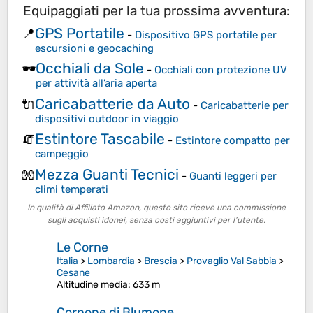
Equipaggiati per la tua prossima avventura:
GPS Portatile
📍
-
Dispositivo GPS portatile per
escursioni e geocaching
Occhiali da Sole
🕶️
-
Occhiali con protezione UV
per attività all’aria aperta
Caricabatterie da Auto
🔌
-
Caricabatterie per
dispositivi outdoor in viaggio
Estintore Tascabile
🧯
-
Estintore compatto per
campeggio
Mezza Guanti Tecnici
🧤
-
Guanti leggeri per
climi temperati
In qualità di Affiliato Amazon, questo sito riceve una commissione
sugli acquisti idonei, senza costi aggiuntivi per l’utente.
Le Corne
Italia
>
Lombardia
>
Brescia
>
Provaglio Val Sabbia
>
Cesane
Altitudine media
: 633 m
Cornone di Blumone