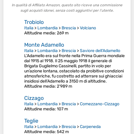
In qualità di Affiliato Amazon, questo sito riceve una commissione
sugli acquisti idonei, senza costi aggiuntivi per l’utente.
Trobiolo
Italia
>
Lombardia
>
Brescia
>
Volciano
Altitudine media
: 269 m
Monte Adamello
Italia
>
Lombardia
>
Brescia
>
Saviore dell'Adamello
L'Adamello era sul fronte nella Prima Guerra mondiale
dal 1915 al 1918. Il 25 maggio 1918 il generale di
Brigata Guglielmo Cassinelli, partito in volo per
un’azione lontana, ostacolato da proibitive condizioni
atmosferiche, fu costretto ad atterrare sui ghiacciai
insidiosi dell’Adamello a 3150 m di altitudine.
Altitudine media
: 2’989 m
Cizzago
Italia
>
Lombardia
>
Brescia
>
Comezzano-Cizzago
Altitudine media
: 107 m
Teglie
Italia
>
Lombardia
>
Brescia
>
Carpeneda
Altitudine media
: 542 m