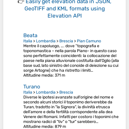
👉
Easily
get elevation data in JSON,
GeoTIFF and KML formats
using
Elevation API
Beata
Italia
>
Lombardia
>
Brescia
>
Pian Camuno
Mentre il capoluogo, …. dove “topografia e
toponomastica – nella parola Piano- in questo caso
sono perfettamente coincidenti: la collocazione del
paese nella piana alluvionale costituita dall’Oglio (alla
base sud, lato sinistro del conoide di deiezione su cui
sorge Artogne) che ha ristretto i limiti…
Altitudine media
: 371 m
Turano
Italia
>
Lombardia
>
Brescia
Diverse le ipotesi avanzate sull'origine del nome e
secondo alcuni storici il toponimo deriverebbe da
Turan, tradotto in "la Signora", la divinità etrusca
dell'amore e della fertilità corrispondente alla dea
Venere dei Romani. Infatti per costoro i toponimi che
mostrano radici di "tiv" o "tur" sarebbero…
Altitudine media
: 879 m