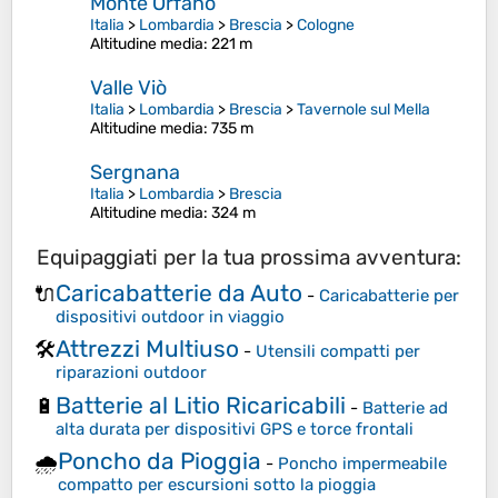
Monte Orfano
Italia
>
Lombardia
>
Brescia
>
Cologne
Altitudine media
: 221 m
Valle Viò
Italia
>
Lombardia
>
Brescia
>
Tavernole sul Mella
Altitudine media
: 735 m
Sergnana
Italia
>
Lombardia
>
Brescia
Altitudine media
: 324 m
Equipaggiati per la tua prossima avventura:
Caricabatterie da Auto
🔌
-
Caricabatterie per
dispositivi outdoor in viaggio
Attrezzi Multiuso
🛠️
-
Utensili compatti per
riparazioni outdoor
Batterie al Litio Ricaricabili
🔋
-
Batterie ad
alta durata per dispositivi GPS e torce frontali
Poncho da Pioggia
🌧️
-
Poncho impermeabile
compatto per escursioni sotto la pioggia