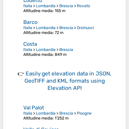
Lodetto
Italia
>
Lombardia
>
Brescia
>
Rovato
Altitudine media
: 155 m
Barco
Italia
>
Lombardia
>
Brescia
>
Orzinuovi
Altitudine media
: 72 m
Costa
Italia
>
Lombardia
>
Brescia
Altitudine media
: 849 m
👉
Easily
get elevation data in JSON,
GeoTIFF and KML formats
using
Elevation API
Val Palot
Italia
>
Lombardia
>
Brescia
>
Pisogne
Altitudine media
: 1’252 m