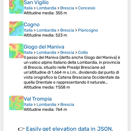
San Vigilio
Italia
>
Lombardia
>
Brescia
>
Concesio
Altitudine media
: 355 m
Cogno
Italia
>
Lombardia
>
Brescia
>
Piancogno
Altitudine media
: 523 m
Giogo del Maniva
Italia
>
Lombardia
>
Brescia
>
Collio
Il passo del Maniva (detto anche Giogo del Maniva) è
un valico alpino italiano della Lombardia, in provincia
di Brescia, situato nelle Prealpi Bresciane ad
un'altitudine di 1.664 m s.l.m., dividendo dal punto di
vista orografico la Catena Bresciana Occidentale da
quella Orientale e rappresentando il naturale…
Altitudine media
: 1’558 m
Val Trompia
Italia
>
Lombardia
>
Brescia
Altitudine media
: 764 m
👉
Easily
get elevation data in JSON,