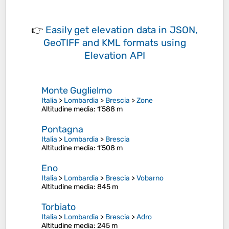
👉
Easily
get elevation data in JSON,
GeoTIFF and KML formats
using
Elevation API
Monte Guglielmo
Italia
>
Lombardia
>
Brescia
>
Zone
Altitudine media
: 1’588 m
Pontagna
Italia
>
Lombardia
>
Brescia
Altitudine media
: 1’508 m
Eno
Italia
>
Lombardia
>
Brescia
>
Vobarno
Altitudine media
: 845 m
Torbiato
Italia
>
Lombardia
>
Brescia
>
Adro
Altitudine media
: 245 m