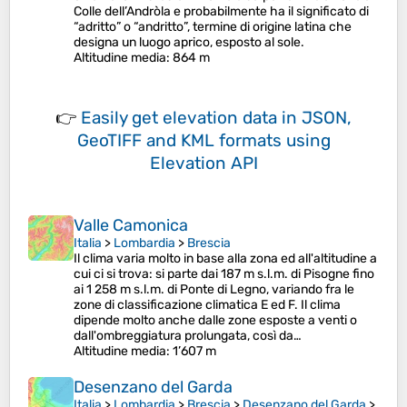
Colle dell’Andròla e probabilmente ha il significato di
“adritto” o “andritto”, termine di origine latina che
designa un luogo aprico, esposto al sole.
Altitudine media
: 864 m
👉
Easily
get elevation data in JSON,
GeoTIFF and KML formats
using
Elevation API
Valle Camonica
Italia
>
Lombardia
>
Brescia
Il clima varia molto in base alla zona ed all'altitudine a
cui ci si trova: si parte dai 187 m s.l.m. di Pisogne fino
ai 1 258 m s.l.m. di Ponte di Legno, variando fra le
zone di classificazione climatica E ed F. Il clima
dipende molto anche dalle zone esposte a venti o
dall'ombreggiatura prolungata, così da…
Altitudine media
: 1’607 m
Desenzano del Garda
Italia
>
Lombardia
>
Brescia
>
Desenzano del Garda
>