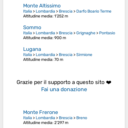
Monte Altissimo
Italia
>
Lombardia
>
Brescia
>
Darfo Boario Terme
Altitudine media
: 1’252 m
Sommo
Italia
>
Lombardia
>
Brescia
>
Grignaghe
>
Pontasio
Altitudine media
: 900 m
Lugana
Italia
>
Lombardia
>
Brescia
>
Sirmione
Altitudine media
: 70 m
Grazie per il supporto a questo sito ❤️
Fai una donazione
Monte Frerone
Italia
>
Lombardia
>
Brescia
>
Breno
Altitudine media
: 2’297 m