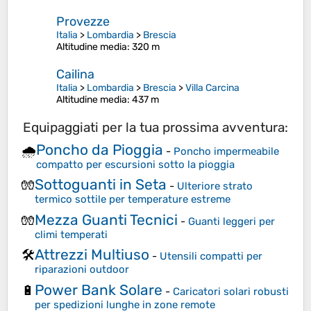
Provezze
Italia
>
Lombardia
>
Brescia
Altitudine media
: 320 m
Cailina
Italia
>
Lombardia
>
Brescia
>
Villa Carcina
Altitudine media
: 437 m
Equipaggiati per la tua prossima avventura:
Poncho da Pioggia
🌧️
-
Poncho impermeabile
compatto per escursioni sotto la pioggia
Sottoguanti in Seta
🧤
-
Ulteriore strato
termico sottile per temperature estreme
Mezza Guanti Tecnici
🧤
-
Guanti leggeri per
climi temperati
Attrezzi Multiuso
🛠️
-
Utensili compatti per
riparazioni outdoor
Power Bank Solare
🔋
-
Caricatori solari robusti
per spedizioni lunghe in zone remote